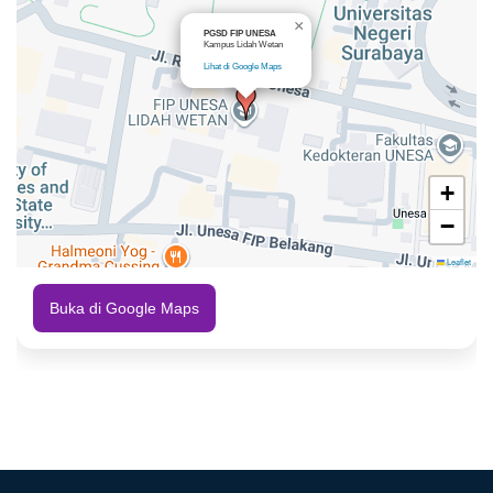
×
PGSD FIP UNESA
Kampus Lidah Wetan
Lihat di Google Maps
+
−
Leaflet
Buka di Google Maps