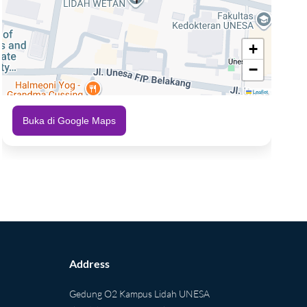
+
−
Leaflet
Buka di Google Maps
Address
Gedung O2 Kampus Lidah UNESA