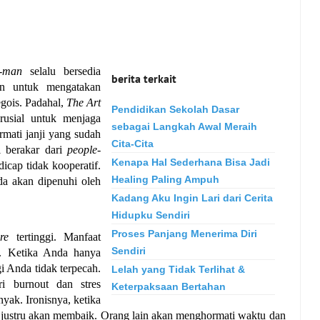
s-man
 selalu bersedia 
berita terkait
 untuk mengatakan 
gois. Padahal, 
The Art 
Pendidikan Sekolah Dasar
rusial untuk menjaga 
sebagai Langkah Awal Meraih
ati janji yang sudah 
Cita-Cita
i berakar dari 
people-
Kenapa Hal Sederhana Bisa Jadi
cap tidak kooperatif. 
Healing Paling Ampuh
a akan dipenuhi oleh 
Kadang Aku Ingin Lari dari Cerita
Hidupku Sendiri
Proses Panjang Menerima Diri
re
 tertinggi. Manfaat 
Sendiri
. Ketika Anda hanya 
 Anda tidak terpecah. 
Lelah yang Tidak Terlihat &
i burnout dan stres 
Keterpaksaan Bertahan
ak. Ironisnya, ketika 
 justru akan membaik. Orang lain akan menghormati waktu dan 