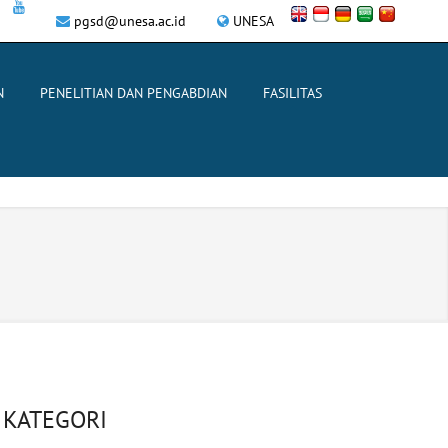
pgsd@unesa.ac.id
UNESA
N
PENELITIAN DAN PENGABDIAN
FASILITAS
KATEGORI