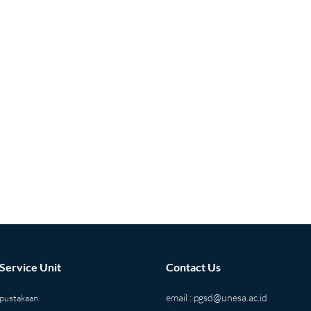
 Service Unit
Contact Us
email :
pgsd@unesa.ac.id
pustakaan