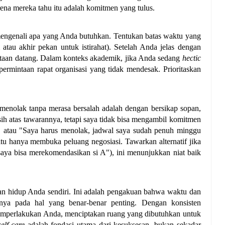
na mereka tahu itu adalah komitmen yang tulus.
engenali apa yang Anda butuhkan. Tentukan batas waktu yang 
atau akhir pekan untuk istirahat). Setelah Anda jelas dengan 
ntaan datang. Dalam konteks akademik, jika Anda sedang 
hectic
mintaan rapat organisasi yang tidak mendesak. Prioritaskan 
 menolak tanpa merasa bersalah adalah dengan bersikap sopan, 
sih atas tawarannya, tetapi saya tidak bisa mengambil komitmen 
" atau "Saya harus menolak, jadwal saya sudah penuh minggu 
 itu hanya membuka peluang negosiasi. Tawarkan alternatif jika 
aya bisa merekomendasikan si A"), ini menunjukkan niat baik 
an hidup Anda sendiri. Ini adalah pengakuan bahwa waktu dan 
nya pada hal yang benar-benar penting. Dengan konsisten 
emperlakukan Anda, menciptakan ruang yang dibutuhkan untuk 
self-care
 adalah fondasi utama dari kesuksesan, bukan sekadar 