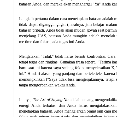
batasan Anda, dan mereka akan menghargai "Ya" Anda kare
Langkah pertama dalam cara menetapkan batasan adalah m
tidak dapat diganggu gugat (misalnya, jam belajar malam 
batasan pribadi, Anda tidak akan mudah goyah saat permi
menjelang UAS, batasan Anda mungkin adalah menolak per
me time dan fokus pada tugas inti Anda.
Mengatakan "Tidak" tidak harus berarti konfrontasi. Cara
tetapi tegas dan ringkas. Gunakan frasa seperti, "Terima ka
baru saat ini karena saya sedang fokus menyelesaikan X,
ini." Hindari alasan yang panjang dan bertele-tele, karena
memungkinkan ("Saya tidak bisa mengerjakannya, tetapi s
tanpa mengorbankan waktu Anda.
Intinya, 
The Art of Saying No
 adalah tentang mengendalik
energi Anda terbatas, dan Anda harus mengalokasikan
menetapkan batasan, Anda mengajarkan orang lain cara m
fokus pada tujuan besar Anda, dan membuktikan bahwa 