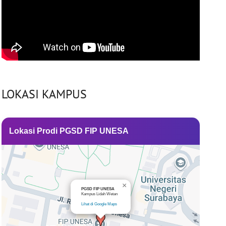
LOKASI KAMPUS
Lokasi Prodi PGSD FIP UNESA
×
PGSD FIP UNESA
Kampus Lidah Wetan
Lihat di Google Maps