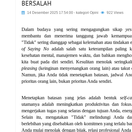
BERSALAH
14 Desember 2025 17:54:00
- kategori
Opini
922 Views
Dalam budaya yang sering mengagungkan sikap 
ye
membantu dan menerima tanggung jawab kemampuan
"Tidak" sering dianggap sebagai kelemahan atau tindakan e
of
Saying No
 adalah salah satu keterampilan paling k
kesehatan mental, manajemen waktu, dan bahkan menghorm
kita buat pada diri sendiri. Kesulitan menolak seringkal
pleasing
 (keinginan menyenangkan orang lain) atau takut di
Namun, jika Anda tidak menetapkan batasan, jadwal And
prioritas orang lain, bukan prioritas Anda sendiri.
Menetapkan batasan yang jelas adalah bentuk 
self-ca
utamanya adalah meningkatkan produktivitas dan fokus
mengerjakan tugas yang selaras dengan tujuan Anda, energi
Selain itu, mengatakan "Tidak" melindungi Anda dar
berlebihan yang disebabkan oleh komitmen yang terlalu bany
Anda mulai menolak dengan bijak, relasi profesional Anda