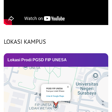
LOKASI KAMPUS
Lokasi Prodi PGSD FIP UNESA
×
PGSD FIP UNESA
Kampus Lidah Wetan
Lihat di Google Maps