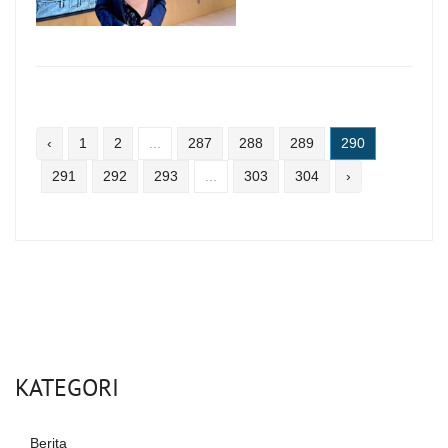
‹
1
2
...
287
288
289
290
291
292
293
...
303
304
›
KATEGORI
Berita