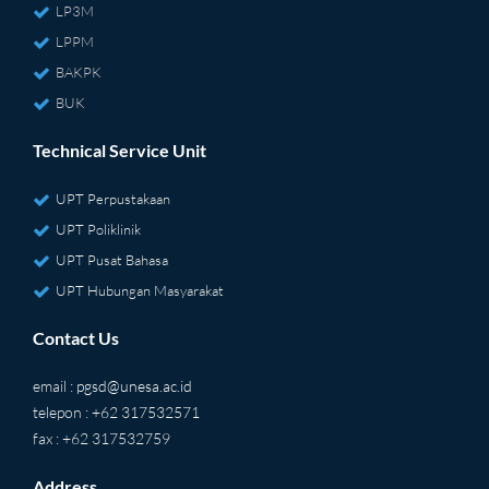
LP3M
LPPM
BAKPK
BUK
Technical Service Unit
UPT Perpustakaan
UPT Poliklinik
UPT Pusat Bahasa
UPT Hubungan Masyarakat
Contact Us
email :
pgsd@unesa.ac.id
telepon : +62 317532571
fax : +62 317532759
Address