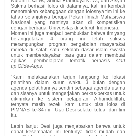
Nuraini Eka W., Shinta Pramudya K. W., dan Aisyah
Sukma berhasil lolos di dalamnya, kali ini kembali
menorehkan kebanggaan dengan lolosnya tim ini ke
tahap selanjutnya berupa Pekan Ilmiah Mahasiswa
Nasional yang nantinya akan di kompetisikan
dengan berbagai Universitas di seluruh Indonesia.
Momen ini juga menjadi pembuktian bahwa tim yang
beranggotakan 4 orang ini telah sukses
merampungkan program pengabdian masyarakat
mereka di salah satu sekolah dasar islam swasta
untuk memberdayakan para guru dalam membuat
aplikasi pembelajaran tematik berbasis
start
up
Glide-Apps.
“Kami melaksanakan terjun langsung ke lokasi
pelatihan dalam kurun waktu 3 bulan dengan
agenda pelatihannya sendiri sebagai agenda utama
dan sisanya untuk mengerjakan berkas-berkas untuk
dikirimkan ke sistem pelaporan. Alhamdulillah,
ternyata masih rezeki kami untuk bisa lolos di
PIMNAS ke-34 ini.” Ujar Desi selaku ketua dari tim
itu.
Lebih lanjut Desi juga menjabarkan bahwa untuk
dapat kesempatan ini tentunya tidak mudah dan