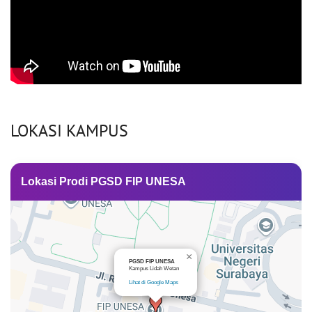
LOKASI KAMPUS
Lokasi Prodi PGSD FIP UNESA
×
PGSD FIP UNESA
Kampus Lidah Wetan
Lihat di Google Maps