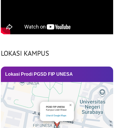
LOKASI KAMPUS
Lokasi Prodi PGSD FIP UNESA
×
PGSD FIP UNESA
Kampus Lidah Wetan
Lihat di Google Maps