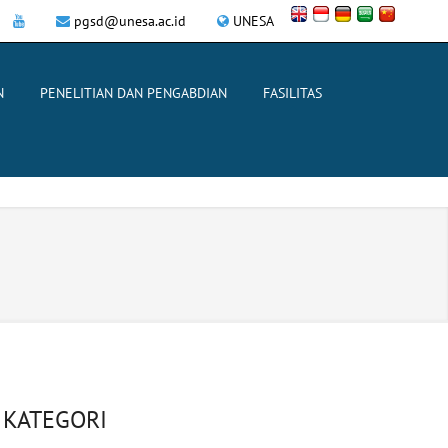
pgsd@unesa.ac.id
UNESA
N
PENELITIAN DAN PENGABDIAN
FASILITAS
KATEGORI