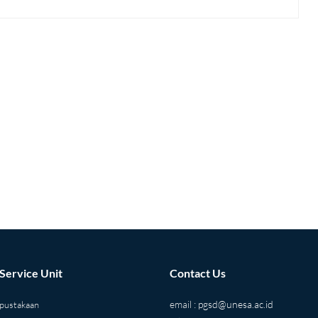
 Service Unit
Contact Us
email :
pgsd@unesa.ac.id
pustakaan