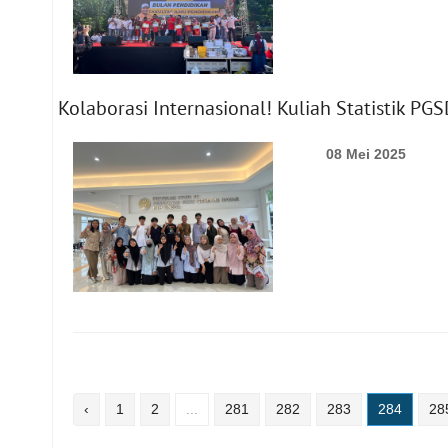
Kolaborasi Internasional! Kuliah Statistik P
08 Mei 2025
‹
1
2
...
281
282
283
284
28