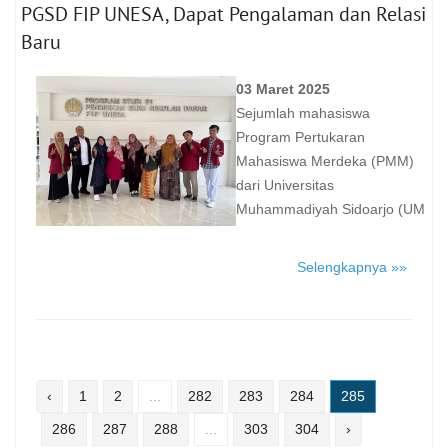
PGSD FIP UNESA, Dapat Pengalaman dan Relasi
Baru
03 Maret 2025
Sejumlah mahasiswa
Program Pertukaran
Mahasiswa Merdeka (PMM)
dari Universitas
Muhammadiyah Sidoarjo (UM
Selengkapnya »»
‹
1
2
...
282
283
284
285
286
287
288
...
303
304
›