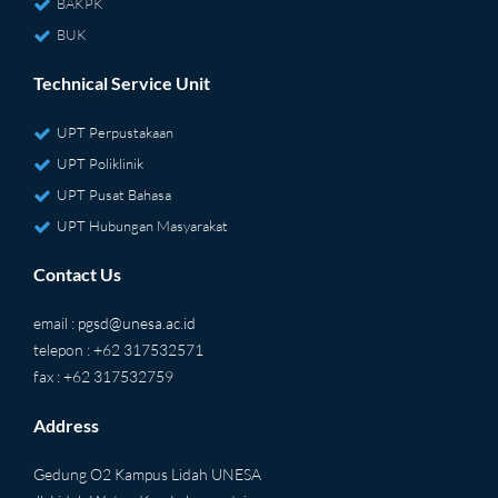
BAKPK
BUK
Technical Service Unit
UPT Perpustakaan
UPT Poliklinik
UPT Pusat Bahasa
UPT Hubungan Masyarakat
Contact Us
email :
pgsd@unesa.ac.id
telepon : +62 317532571
fax : +62 317532759
Address
Gedung O2 Kampus Lidah UNESA