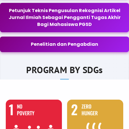
Petunjuk Teknis Pengusulan Rekognisi Artikel
Jurnal Ilmiah Sebagai Pengganti Tugas Akhir
Bagi Mahasiswa PGSD
Penelitian dan Pengabdian
PROGRAM BY SDGs