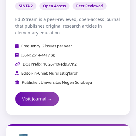
SINTA 2
Open Access
Peer Reviewed
EduStream is a peer-reviewed, open-access journal
that publishes original research articles in
elementary education.
Frequency: 2 issues per year
ISSN: 2614-4417 (e)
DOI Prefix: 10.26740/eds.v7n2
Editor-in-Chief: Nurul Istiq'faroh
Publisher: Universitas Negeri Surabaya
Visit Journal →