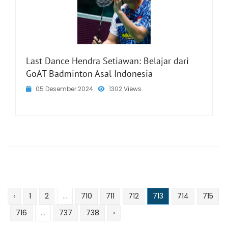
Last Dance Hendra Setiawan: Belajar dari
GoAT Badminton Asal Indonesia
05 Desember 2024
1302 Views
‹
1
2
...
710
711
712
713
714
715
716
...
737
738
›