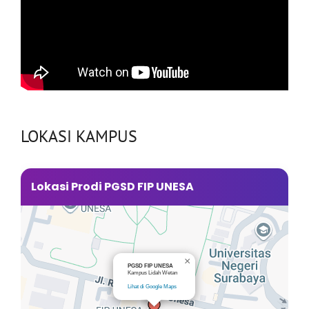
LOKASI KAMPUS
Lokasi Prodi PGSD FIP UNESA
×
PGSD FIP UNESA
Kampus Lidah Wetan
Lihat di Google Maps