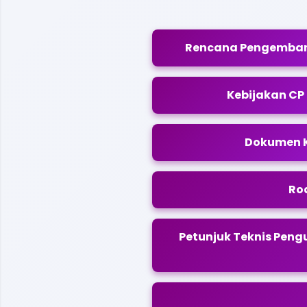
Rencana Pengemban
Kebijakan CP
Dokumen 
Ro
Petunjuk Teknis Pengu