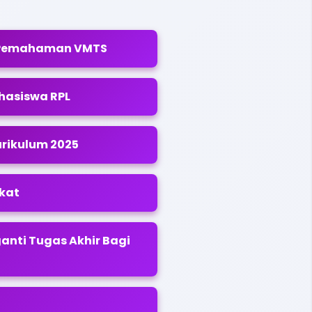
 Pemahaman VMTS
hasiswa RPL
rikulum 2025
kat
ganti Tugas Akhir Bagi