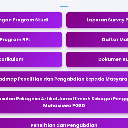
gan Program Studi
Laporan Survey
 Program RPL
Daftar Ma
Kurikulum
Dokumen Ku
admap Penelitian dan Pengabdian kepada Masyara
sulan Rekognisi Artikel Jurnal Ilmiah Sebagai Peng
Mahasiswa PGSD
Penelitian dan Pengabdian