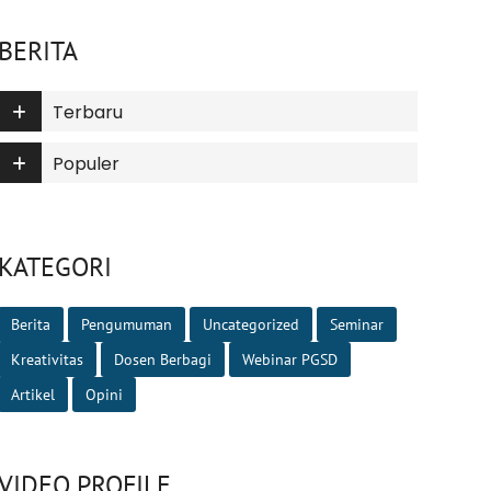
BERITA
Terbaru
Populer
KATEGORI
Berita
Pengumuman
Uncategorized
Seminar
Kreativitas
Dosen Berbagi
Webinar PGSD
Artikel
Opini
VIDEO PROFILE