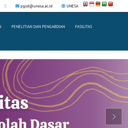
pgsd@unesa.ac.id
UNESA
N
PENELITIAN DAN PENGABDIAN
FASILITAS