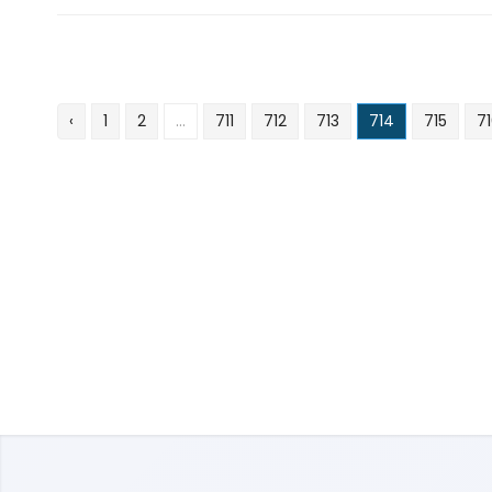
‹
1
2
...
711
712
713
714
715
7