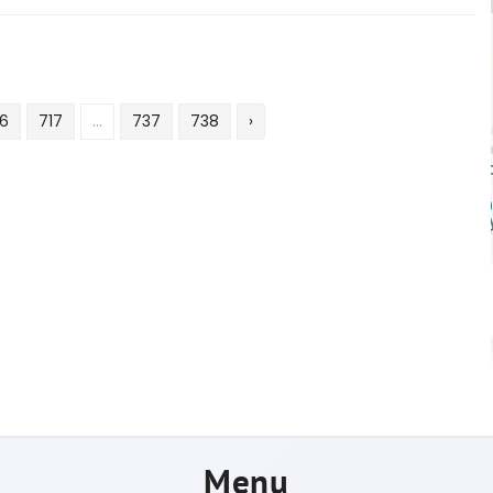
16
717
...
737
738
›
Menu