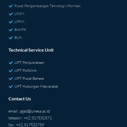
Pusat Pengembangan Teknologi Informasi
LP3M
LPPM
BAKPK
BUK
Technical Service Unit
UPT Perpustakaan
UPT Poliklinik
UPT Pusat Bahasa
UPT Hubungan Masyarakat
Contact Us
email :
pgsd@unesa.ac.id
telepon : +62 317532571
fax : +62 317532759